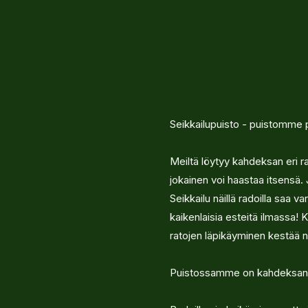
Seikkailupuisto - puistomme pä
Meiltä löytyy kahdeksan eri ra
jokainen voi haastaa itsensä. 
Seikkailu näillä radoilla saa v
kaikenlaisia esteitä ilmassa! 
ratojen läpikäyminen kestää n
Puistossamme on kahdeksan (8)