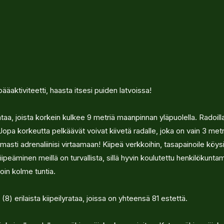
äaktiviteetti, haasta itsesi puiden latvoissa!
taa, joista korkein kulkee 9 metriä maanpinnan yläpuolella. Radoilla
Jopa korkeutta pelkäävät voivat kiivetä radalle, joka on vain 3 met
armasti adrenaliinisi virtaamaan! Kiipeä verkkoihin, tasapainoile köys
Kiipeäminen meillä on turvallista, sillä hyvin koulutettu henkilökunt
oin kolme tuntia.
 erilaista kiipeilyrataa, joissa on yhteensä 81 estettä.