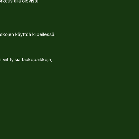
rkeus alla olevista
skojen käyttöä kiipeilessä.
 viihtyisiä taukopaikkoja,