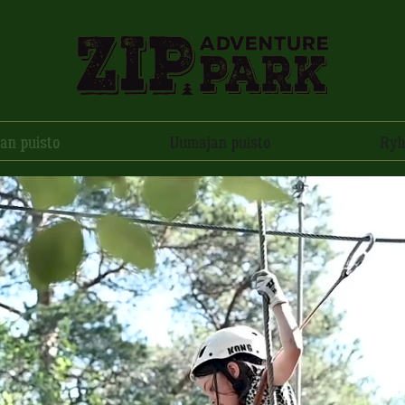
an puisto
Uumajan puisto
Ryh