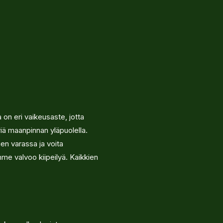
 on eri vaikeusaste, jotta
riä maanpinnan yläpuolella.
ien varassa ja voita
amme valvoo kiipeilyä. Kaikkien