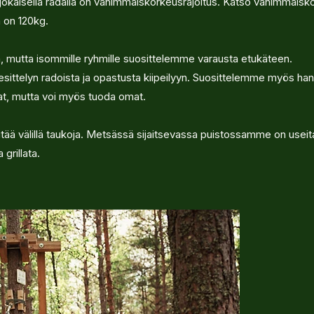
a jokaisella radalla on vähimmäiskorkeusrajoitus. Katso vähimmäisko
a on 120kg.
ta, mutta isommille ryhmille suosittelemme varausta etukäteen.
 esittelyn radoista ja opastusta kiipeilyyn. Suosittelemme myös han
at, mutta voi myös tuoda omat.
 pitää välillä taukoja. Metsässä sijaitsevassa puistossamme on useita
 grillata.