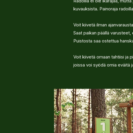
Radoilla ei ole ikärajaa, mutt
kuvauksista. Painoraja radoill
Voit kiivetä ilman ajanvaraus
Saat paikan päällä varusteet,
Puistosta saa ostettua hansk
Voit kiivetä omaan tahtiisi ja
joissa voi syödä omia eväitä ja