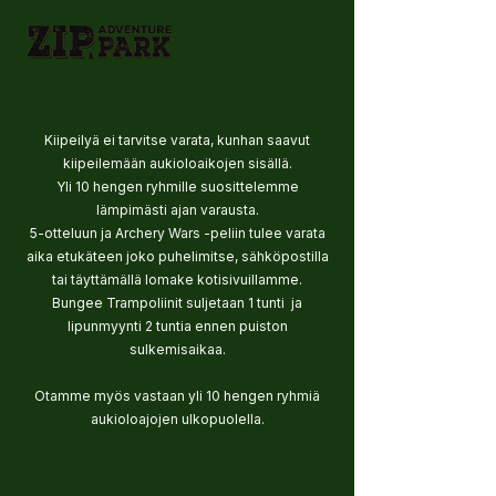
Kiipeilyä ei tarvitse varata, kunhan saavut
kiipeilemään aukioloaikojen sisällä.
Yli 10 hengen ryhmille suosittelemme
lämpimästi ajan varausta.
5-otteluun ja Archery Wars -peliin tulee varata
aika etukäteen joko puhelimitse, sähköpostilla
tai täyttämällä lomake kotisivuillamme.
Bungee Trampoliinit suljetaan 1 tunti ja
lipunmyynti 2 tuntia ennen puiston
sulkemisaikaa.
Otamme myös vastaan yli 10 hengen ryhmiä
aukioloajojen ulkopuolella.